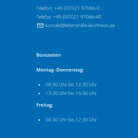
Telefon: +49 (0)7021 97066-0
Telefax: +49 (0)7021 97066-40
k
nt
kt
l
b
nsh
lf
-k
rchh
m
d
Bürozeiten
Montag -Donnerstag:
08:30 Uhr bis 12:30 Uhr
13:30 Uhr bis 16:30 Uhr
Freitag:
08:30 Uhr bis 12:30 Uhr