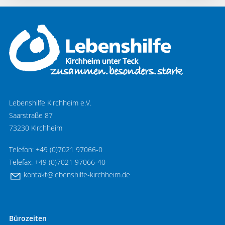
Lebenshilfe Kirchheim e.V.
Saarstraße 87
73230 Kirchheim
Telefon: +49 (0)7021 97066-0
Telefax: +49 (0)7021 97066-40
k
nt
kt
l
b
nsh
lf
-k
rchh
m
d
Bürozeiten